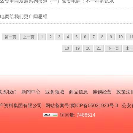
农资电商发展系列报道（一）农资电商：不一样的试水
电商给我们更广阔思维
第一页
上一页
1
2
3
4
5
6
7
8
9
10
1
18
19
20
21
下一页
末
联系我们
新闻中心
业务领域
商品信息
连锁经营
政策法
生产资料集团有限公司
网站备案号:冀ICP备05021923号-3
公安备案
访问量:
7486514