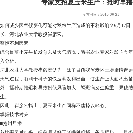
专家支招夏玉米生产：抢时早播
发布时间：2010-06-21
如何减少因气候变化可能对秋粮生产造成的不利影响？6月17
长、河北农业大学教授崔彦宏。
警惕不利因素
综合目前小麦生长发育以及天气情况，我省农业专家对影响今年
入分析。
河北农业大学教授崔彦宏认为，除了目前我省麦区土壤墒情普遍
天气过程，有利于种子的快速萌发和出苗，使生产上大面积出苗
外，播种期推迟将导致倒伏风险加大、褐斑病发生偏重、果穗结
生。
因此，崔彦宏指出，夏玉米生产同样不能掉以轻心。
掌握技术对策
■抢时早播
各地要早做准备，提前调试好玉米播种机械，备足肥料，一旦条