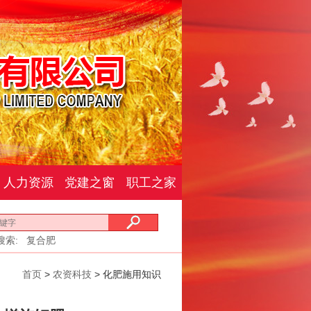
人力资源
党建之窗
职工之家
搜索:
复合肥
首页
>
农资科技
> 化肥施用知识