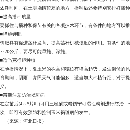
农耗时间。在土壤墒情较差的地方，播种后还要特别安排好播
■提高播种质量
要抓住与播种和保苗有关的各项技术环节，有条件的地方可以
■增施钾肥
钾肥具有促进茎秆发育、提高茎秆机械强度的作用。有条件的地
～20公斤，要尽可能早施、深施。
■适当宽行距种植
在晚播情况下，夏玉米的株高和穗位有增高趋势，发生倒伏的风
育期间，阴雨、寡照天气可能偏多，适当加大种植行距，对于提
义。
■苗期注意防治褐斑病
在定苗后(4～5片叶)可用三唑酮或粉锈宁可湿性粉剂进行防治，一
次，即可有效预防和控制玉米褐斑病的发生。
（来源：河北日报）