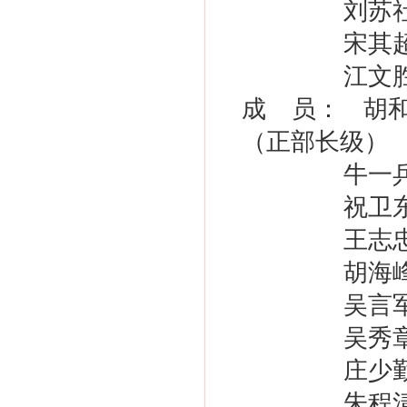
刘苏社 
宋其
江文
成 员： 胡
（正部长级）
牛一
祝卫
王志
胡海
吴言
吴秀
庄少
朱程