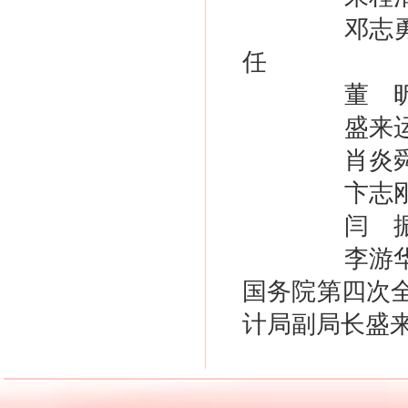
邓志
任
董 
盛来
肖炎
卞志
闫 
李游
国务院第四次
计局副局长盛