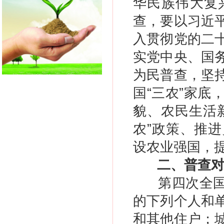
华民族伟大复
查，要以习近
入贯彻党的二
实党中央、国
为民普查，坚
国“三农”家
貌、农民生活
农”政策、推
设农业强国，
二、普查
第四次全
的下列个人和
和其他住户；