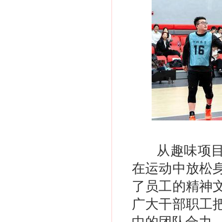
从趣味项
在运动中放松
了员工的精神
广大干部职工
中的团队合力